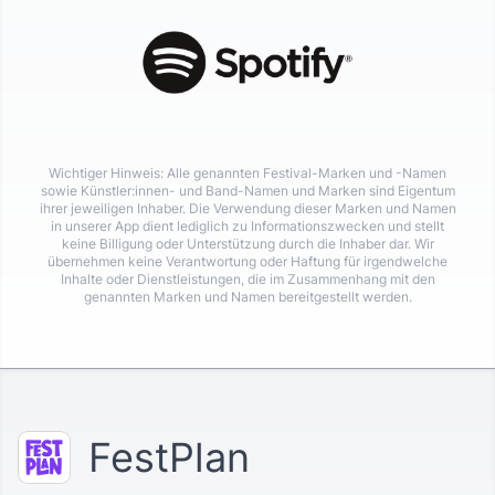
Wichtiger Hinweis: Alle genannten Festival-Marken und -Namen
sowie Künstler:innen- und Band-Namen und Marken sind Eigentum
ihrer jeweiligen Inhaber. Die Verwendung dieser Marken und Namen
in unserer App dient lediglich zu Informationszwecken und stellt
keine Billigung oder Unterstützung durch die Inhaber dar. Wir
übernehmen keine Verantwortung oder Haftung für irgendwelche
Inhalte oder Dienstleistungen, die im Zusammenhang mit den
genannten Marken und Namen bereitgestellt werden.
FestPlan