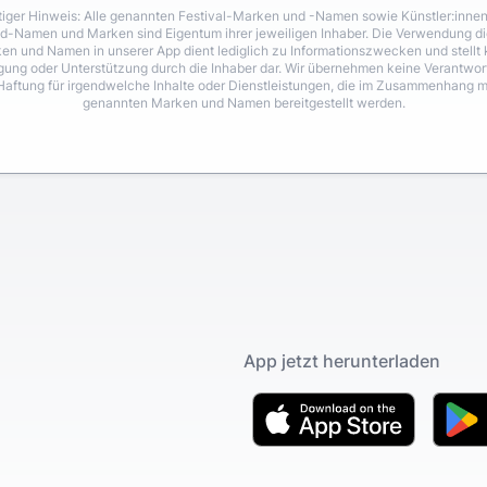
iger Hinweis: Alle genannten Festival-Marken und -Namen sowie Künstler:inne
d-Namen und Marken sind Eigentum ihrer jeweiligen Inhaber. Die Verwendung di
en und Namen in unserer App dient lediglich zu Informationszwecken und stellt 
igung oder Unterstützung durch die Inhaber dar. Wir übernehmen keine Verantwo
Haftung für irgendwelche Inhalte oder Dienstleistungen, die im Zusammenhang m
genannten Marken und Namen bereitgestellt werden.
App jetzt herunterladen