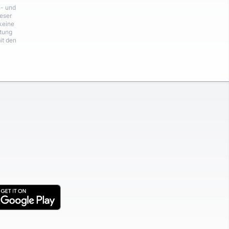
n- und
eser
keine
rtung
it den