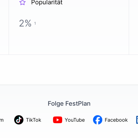
Popularität
2
%
1
Folge FestPlan
am
TikTok
YouTube
Facebook