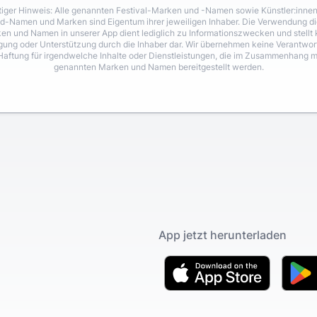
iger Hinweis: Alle genannten Festival-Marken und -Namen sowie Künstler:inne
d-Namen und Marken sind Eigentum ihrer jeweiligen Inhaber. Die Verwendung di
en und Namen in unserer App dient lediglich zu Informationszwecken und stellt 
igung oder Unterstützung durch die Inhaber dar. Wir übernehmen keine Verantwo
Haftung für irgendwelche Inhalte oder Dienstleistungen, die im Zusammenhang m
genannten Marken und Namen bereitgestellt werden.
App jetzt herunterladen