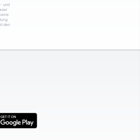
n- und
eser
keine
rtung
it den