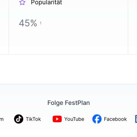
Popularität
45
%
1
Folge FestPlan
am
TikTok
YouTube
Facebook