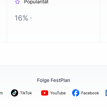
Popularität
16
%
1
Folge FestPlan
am
TikTok
YouTube
Facebook