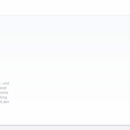
n- und
eser
keine
rtung
it den