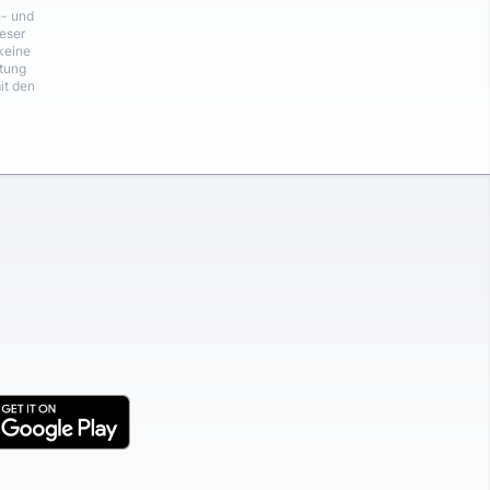
n- und
eser
keine
rtung
it den