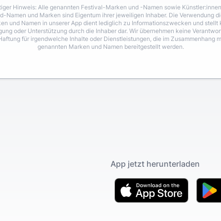
iger Hinweis: Alle genannten Festival-Marken und -Namen sowie Künstler:inne
d-Namen und Marken sind Eigentum ihrer jeweiligen Inhaber. Die Verwendung di
en und Namen in unserer App dient lediglich zu Informationszwecken und stellt 
igung oder Unterstützung durch die Inhaber dar. Wir übernehmen keine Verantwo
Haftung für irgendwelche Inhalte oder Dienstleistungen, die im Zusammenhang m
genannten Marken und Namen bereitgestellt werden.
App jetzt herunterladen