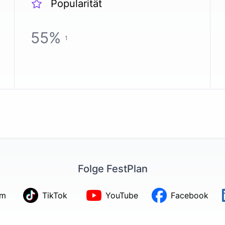
Popularität
55
%
1
Folge FestPlan
am
TikTok
YouTube
Facebook