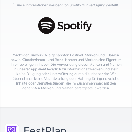
1
Diese Informationen werden von Spotify zur Verfügung gestellt.
Wichtiger Hinweis: Alle genannten Festival-Marken und -Namen
sowie Künstler:innen- und Band-Namen und Marken sind Eigentum
ihrer jeweiligen Inhaber. Die Verwendung dieser Marken und Namen
in unserer App dient lediglich zu Informationszwecken und stellt
keine Billigung oder Unterstützung durch die Inhaber dar. Wir
übernehmen keine Verantwortung oder Haftung für irgendwelche
Inhalte oder Dienstleistungen, die im Zusammenhang mit den
genannten Marken und Namen bereitgestellt werden.
FestPlan