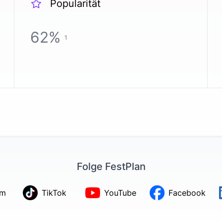
Popularität
62
%
1
Folge FestPlan
am
TikTok
YouTube
Facebook