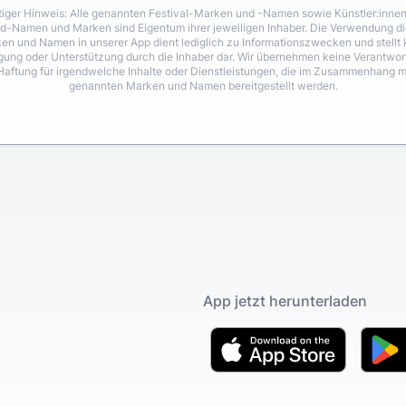
iger Hinweis: Alle genannten Festival-Marken und -Namen sowie Künstler:inne
d-Namen und Marken sind Eigentum ihrer jeweiligen Inhaber. Die Verwendung di
en und Namen in unserer App dient lediglich zu Informationszwecken und stellt 
igung oder Unterstützung durch die Inhaber dar. Wir übernehmen keine Verantwo
Haftung für irgendwelche Inhalte oder Dienstleistungen, die im Zusammenhang m
genannten Marken und Namen bereitgestellt werden.
App jetzt herunterladen