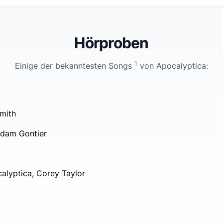
Hörproben
1
Einige der bekanntesten Songs
von
Apocalyptica
:
Smith
Adam Gontier
alyptica, Corey Taylor