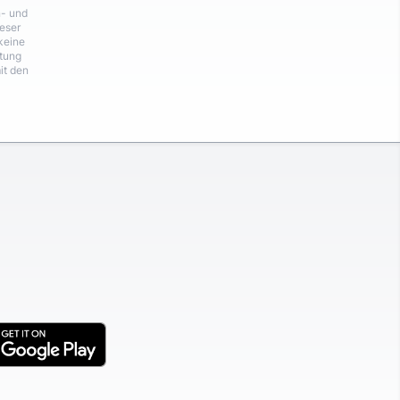
n- und
eser
keine
rtung
it den