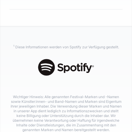
1
Diese Informationen werden von Spotify zur Verfügung gestellt.
Wichtiger Hinweis: Alle genannten Festival-Marken und -Namen
sowie Künstler:innen- und Band-Namen und Marken sind Eigentum
ihrer jeweiligen Inhaber. Die Verwendung dieser Marken und Namen
in unserer App dient lediglich zu Informationszwecken und stellt
keine Billigung oder Unterstützung durch die Inhaber dar. Wir
übernehmen keine Verantwortung oder Haftung für irgendwelche
Inhalte oder Dienstleistungen, die im Zusammenhang mit den
genannten Marken und Namen bereitgestellt werden.