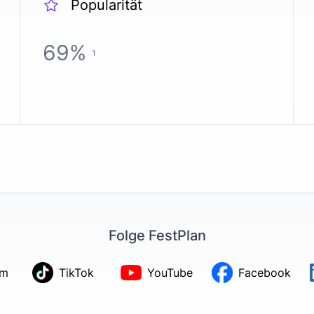
Popularität
69
%
1
Folge FestPlan
am
TikTok
YouTube
Facebook