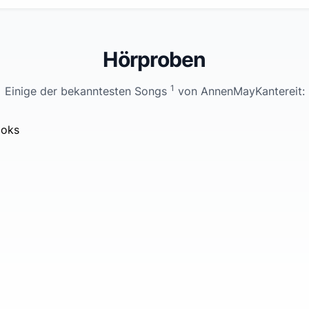
Hörproben
1
Einige der bekanntesten Songs
von
AnnenMayKantereit
:
ooks