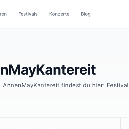
ren
Festivals
Konzerte
Blog
nMayKantereit
u
AnnenMayKantereit
findest du hier: Festiva