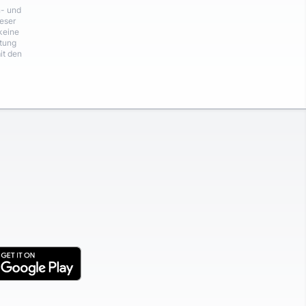
n- und
eser
keine
rtung
it den