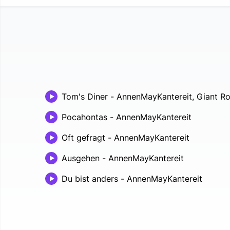
Tom's Diner
-
AnnenMayKantereit, Giant R
Pocahontas
-
AnnenMayKantereit
Oft gefragt
-
AnnenMayKantereit
Ausgehen
-
AnnenMayKantereit
Du bist anders
-
AnnenMayKantereit