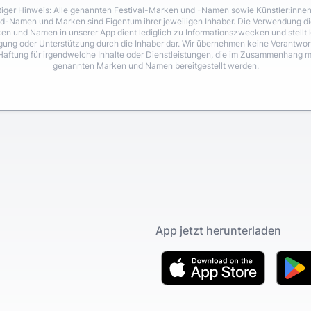
iger Hinweis: Alle genannten Festival-Marken und -Namen sowie Künstler:inne
d-Namen und Marken sind Eigentum ihrer jeweiligen Inhaber. Die Verwendung di
en und Namen in unserer App dient lediglich zu Informationszwecken und stellt 
igung oder Unterstützung durch die Inhaber dar. Wir übernehmen keine Verantwo
Haftung für irgendwelche Inhalte oder Dienstleistungen, die im Zusammenhang m
genannten Marken und Namen bereitgestellt werden.
App jetzt herunterladen