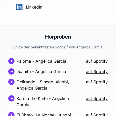
LinkedIn
Hörproben
1
Einige der bekanntesten Songs
von
Angèlica Garcia
:
Paloma
-
Angélica Garcia
auf Spotify
Juanita
-
Angélica Garcia
auf Spotify
Delirando
-
Sinego, Xinobi,
auf Spotify
Angélica Garcia
Karma the Knife
-
Angélica
auf Spotify
Garcia
El Ritmo (La Noche) (Xinobi
auf Spotify