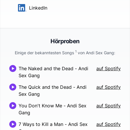
LinkedIn
Hörproben
1
Einige der bekanntesten Songs
von
Andi Sex Gang
:
The Naked and the Dead
-
Andi
auf Spotify
Sex Gang
The Quick and the Dead
-
Andi
auf Spotify
Sex Gang
You Don't Know Me
-
Andi Sex
auf Spotify
Gang
7 Ways to Kill a Man
-
Andi Sex
auf Spotify