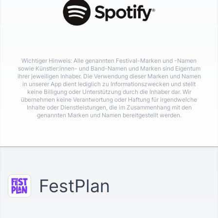
Wichtiger Hinweis: Alle genannten Festival-Marken und -Namen
sowie Künstler:innen- und Band-Namen und Marken sind Eigentum
ihrer jeweiligen Inhaber. Die Verwendung dieser Marken und Namen
in unserer App dient lediglich zu Informationszwecken und stellt
keine Billigung oder Unterstützung durch die Inhaber dar. Wir
übernehmen keine Verantwortung oder Haftung für irgendwelche
Inhalte oder Dienstleistungen, die im Zusammenhang mit den
genannten Marken und Namen bereitgestellt werden.
FestPlan