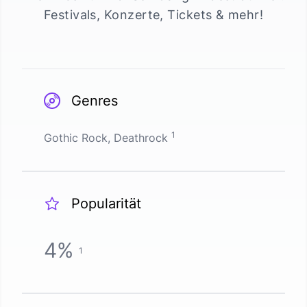
Festivals, Konzerte, Tickets & mehr!
Genres
1
Gothic Rock, Deathrock
Popularität
4
%
1