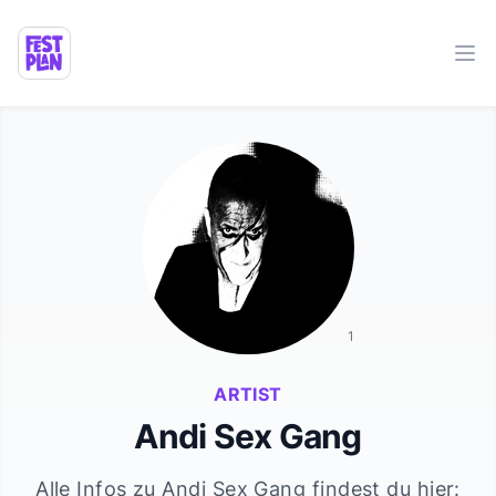
Ope
1
ARTIST
Andi Sex Gang
Alle Infos zu
Andi Sex Gang
findest du hier: