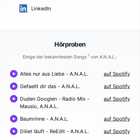
LinkedIn
Hörproben
1
Einige der bekanntesten Songs
von
A.N.A.L.
:
Alles nur aus Liebe
-
A.N.A.L.
auf Spotify
Gefaellt dir das
-
A.N.A.L.
auf Spotify
Duden Googlen - Radio Mix
-
auf Spotify
Mausio, A.N.A.L.
Baumrinne
-
A.N.A.L.
auf Spotify
Diiiet läuft - ReEdit
-
A.N.A.L.
auf Spotify