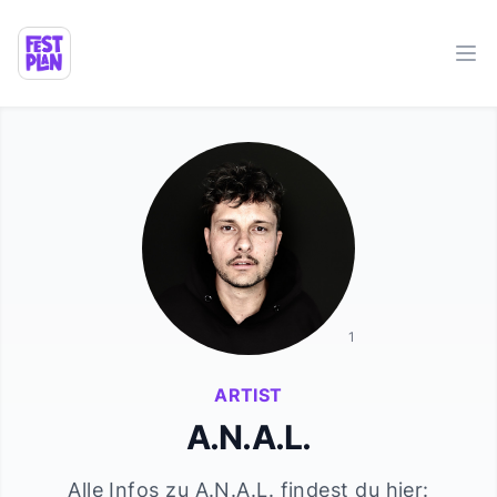
Ope
1
ARTIST
A.N.A.L.
Alle Infos zu
A.N.A.L.
findest du hier: