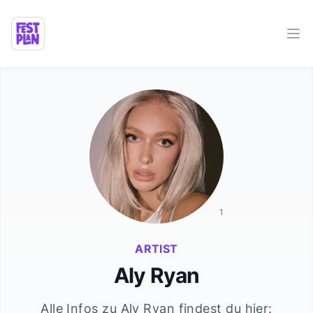
Ope
1
ARTIST
Aly Ryan
Alle Infos zu
Aly Ryan
findest du hier: