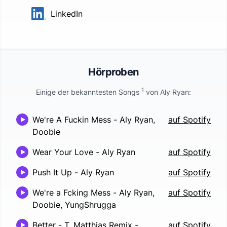
LinkedIn
Hörproben
1
Einige der bekanntesten Songs
von
Aly Ryan
:
We're A Fuckin Mess
-
Aly Ryan,
auf Spotify
Doobie
Wear Your Love
-
Aly Ryan
auf Spotify
Push It Up
-
Aly Ryan
auf Spotify
We're a Fcking Mess
-
Aly Ryan,
auf Spotify
Doobie, YungShrugga
Better - T. Matthias Remix
-
auf Spotify