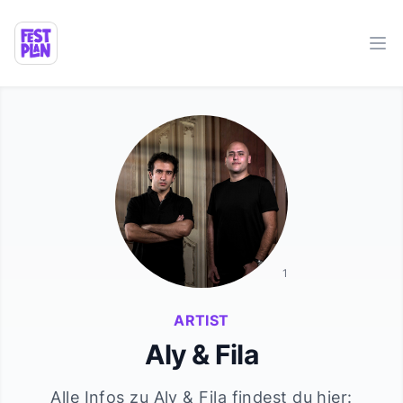
Ope
1
ARTIST
Aly & Fila
Alle Infos zu
Aly & Fila
findest du hier: