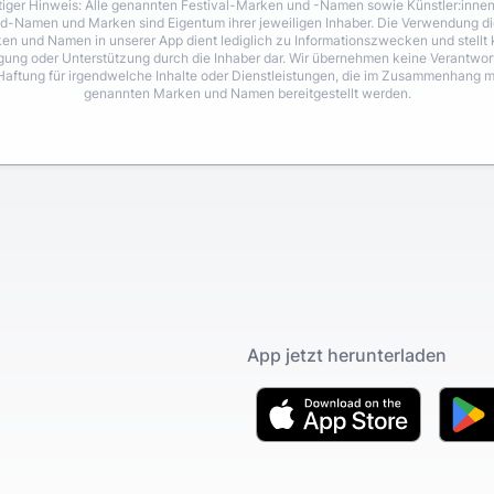
iger Hinweis: Alle genannten Festival-Marken und -Namen sowie Künstler:inne
d-Namen und Marken sind Eigentum ihrer jeweiligen Inhaber. Die Verwendung di
en und Namen in unserer App dient lediglich zu Informationszwecken und stellt 
igung oder Unterstützung durch die Inhaber dar. Wir übernehmen keine Verantwo
Haftung für irgendwelche Inhalte oder Dienstleistungen, die im Zusammenhang m
genannten Marken und Namen bereitgestellt werden.
App jetzt herunterladen