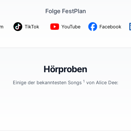
Folge FestPlan
am
TikTok
YouTube
Facebook
Hörproben
1
Einige der bekanntesten Songs
von
Alice Dee
: