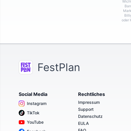
Wicht
Ban
Mark
Bill
oder 
FestPlan
Social Media
Rechtliches
Impressum
Instagram
Support
TikTok
Datenschutz
YouTube
EULA
FAQ