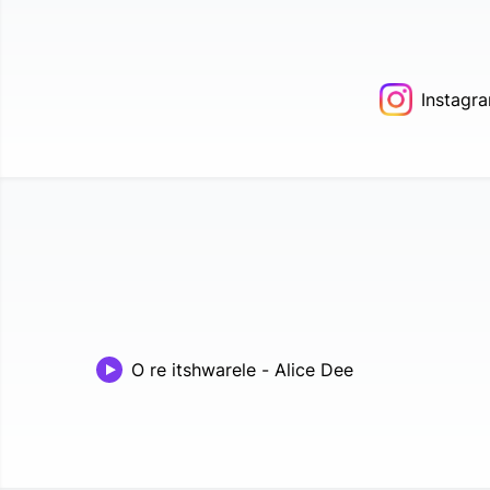
Instagr
O re itshwarele
-
Alice Dee