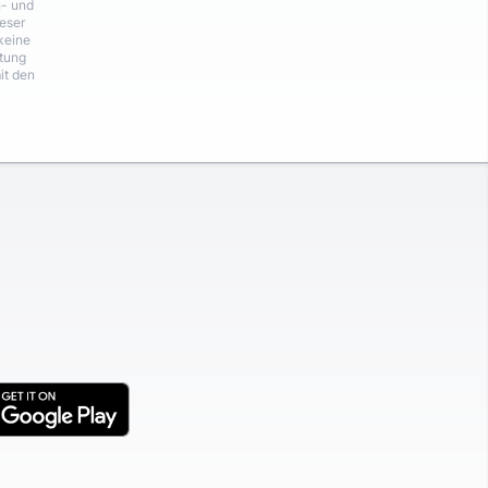
n- und
eser
keine
rtung
it den