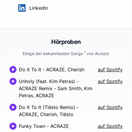
LinkedIn
Hörproben
1
Einige der bekanntesten Songs
von
Acraze
:
Do It To It
-
ACRAZE, Cherish
auf Spotify
Unholy (feat. Kim Petras) -
auf Spotify
ACRAZE Remix
-
Sam Smith, Kim
Petras, ACRAZE
Do It To It (Tiësto Remix)
-
auf Spotify
ACRAZE, Cherish, Tiësto
Funky Town
-
ACRAZE
auf Spotify