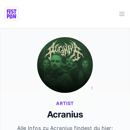
Ope
1
ARTIST
Acranius
Alle Infos zu
Acranius
findest du hier: