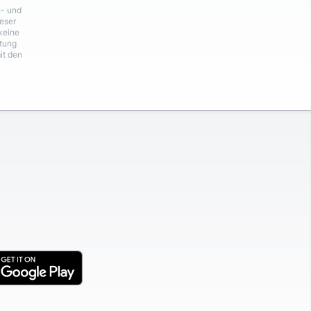
n- und
eser
keine
rtung
it den