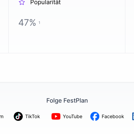
Popularität
47
%
1
Folge FestPlan
am
TikTok
YouTube
Facebook