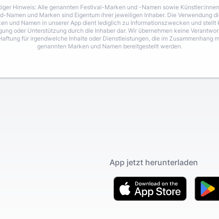
iger Hinweis: Alle genannten Festival-Marken und -Namen sowie Künstler:inne
d-Namen und Marken sind Eigentum ihrer jeweiligen Inhaber. Die Verwendung di
en und Namen in unserer App dient lediglich zu Informationszwecken und stellt 
igung oder Unterstützung durch die Inhaber dar. Wir übernehmen keine Verantwo
Haftung für irgendwelche Inhalte oder Dienstleistungen, die im Zusammenhang m
genannten Marken und Namen bereitgestellt werden.
App jetzt herunterladen