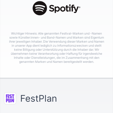
Wichtiger Hinweis: Alle genannten Festival-Marken und -Namen
sowie Künstler:innen- und Band-Namen und Marken sind Eigentum
ihrer jeweiligen Inhaber. Die Verwendung dieser Marken und Namen
in unserer App dient lediglich zu Informationszwecken und stellt
keine Billigung oder Unterstützung durch die Inhaber dar. Wir
übernehmen keine Verantwortung oder Haftung für irgendwelche
Inhalte oder Dienstleistungen, die im Zusammenhang mit den
genannten Marken und Namen bereitgestellt werden.
FestPlan