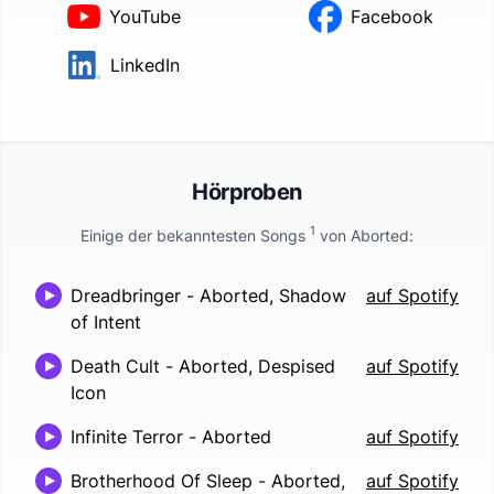
YouTube
Facebook
LinkedIn
Hörproben
1
Einige der bekanntesten Songs
von
Aborted
:
Dreadbringer
-
Aborted, Shadow
auf Spotify
of Intent
Death Cult
-
Aborted, Despised
auf Spotify
Icon
Infinite Terror
-
Aborted
auf Spotify
Brotherhood Of Sleep
-
Aborted,
auf Spotify