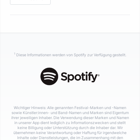
1
Diese Informationen werden von Spotify zur Verfügung gestellt.
Wichtiger Hinweis: Alle genannten Festival-Marken und -Namen
sowie Künstler:innen- und Band-Namen und Marken sind Eigentum
ihrer jeweiligen Inhaber. Die Verwendung dieser Marken und Namen
in unserer App dient lediglich zu Informationszwecken und stellt
keine Billigung oder Unterstützung durch die Inhaber dar. Wir
übernehmen keine Verantwortung oder Haftung für irgendwelche
Inhalte oder Dienstleistungen, die im Zusammenhang mit den