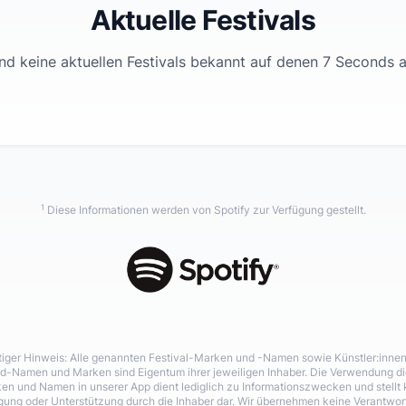
Aktuelle Festivals
nd keine aktuellen Festivals bekannt auf denen
7 Seconds
a
1
Diese Informationen werden von Spotify zur Verfügung gestellt.
iger Hinweis: Alle genannten Festival-Marken und -Namen sowie Künstler:inne
d-Namen und Marken sind Eigentum ihrer jeweiligen Inhaber. Die Verwendung di
en und Namen in unserer App dient lediglich zu Informationszwecken und stellt 
igung oder Unterstützung durch die Inhaber dar. Wir übernehmen keine Verantwo