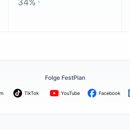
34
%
1
Folge FestPlan
am
TikTok
YouTube
Facebook