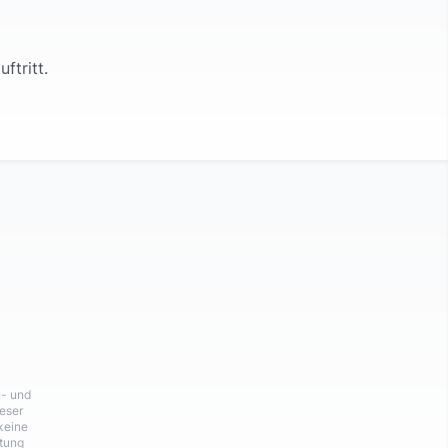
uftritt.
n- und
eser
keine
rtung