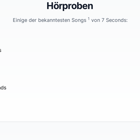
Hörproben
1
Einige der bekanntesten Songs
von
7 Seconds
:
s
nds